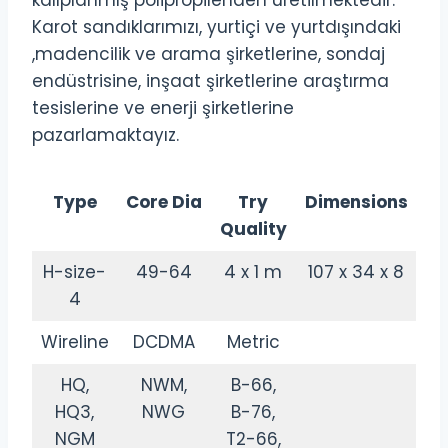
kalıplanmış polipropilenden üretilmektedir.
Karot sandıklarımızı, yurtiçi ve yurtdışındaki
,madencilik ve arama şirketlerine, sondaj
endüstrisine, inşaat şirketlerine araştırma
tesislerine ve enerji şirketlerine
pazarlamaktayız.
Type
Core Dia
Try
Dimensions
Quality
H-size-
49-64
4 x 1 m
107 x 34 x 8
4
Wireline
DCDMA
Metric
HQ,
NWM,
B-66,
HQ3,
NWG
B-76,
NGM
T2-66,