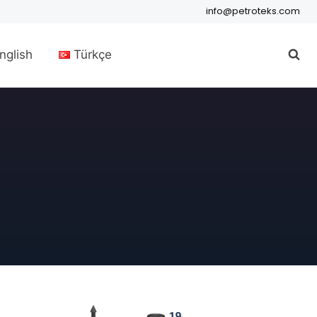
info@petroteks.com
nglish
Türkçe